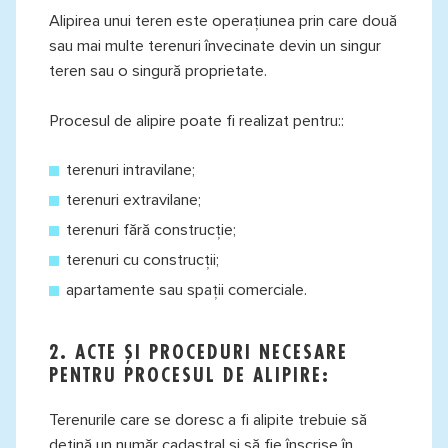
Alipirea unui teren este operațiunea prin care două
sau mai multe terenuri învecinate devin un singur
teren sau o singură proprietate.
Procesul de alipire poate fi realizat pentru::
terenuri intravilane;
terenuri extravilane;
terenuri fără construcție;
terenuri cu construcții;
apartamente sau spații comerciale.
2. ACTE ȘI PROCEDURI NECESARE
PENTRU PROCESUL DE ALIPIRE:
Terenurile care se doresc a fi alipite trebuie să
dețină un număr cadastral și să fie înscrise în