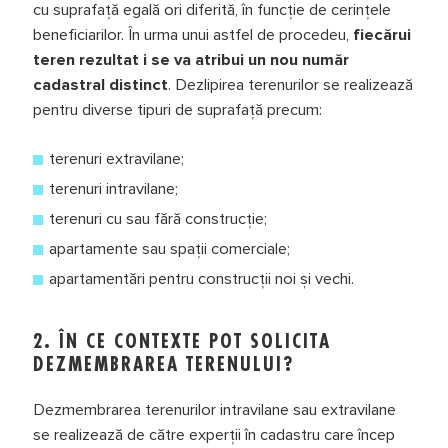
cu suprafață egală ori diferită, în funcție de cerințele
this
beneficiarilor. În urma unui astfel de procedeu,
fiecărui
mod
teren rezultat i se va atribui un nou număr
cadastral distinct
. Dezlipirea terenurilor se realizează
pentru diverse tipuri de suprafață precum:
INFORMEAZĂ-TE
terenuri extravilane;
SINGURUL GHID PE CARE TREBUIE SĂ ÎL CITEȘTI
terenuri intravilane;
terenuri cu sau fără construcție;
Dacă vrei să construiești o casă, trebuie să știi că
informația corectă te poate salva de situații cu
apartamente sau spații comerciale;
adevărat enervante.
apartamentări pentru construcții noi și vechi.
DESCARCĂ EBOOK-UL
2. ÎN CE CONTEXTE POT SOLICITA
DEZMEMBRAREA TERENULUI?
Dezmembrarea terenurilor intravilane sau extravilane
se realizează de către experții în cadastru care încep