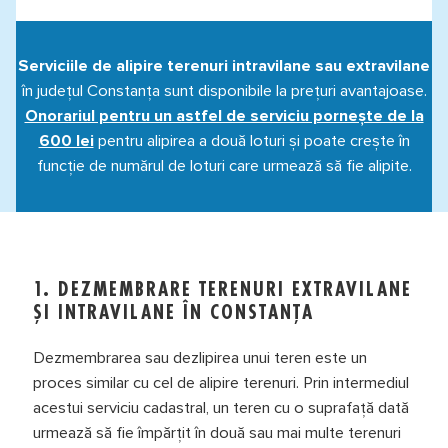
Serviciile de alipire terenuri intravilane sau extravilane
în județul Constanța sunt disponibile la prețuri avantajoase.
Onorariul pentru un astfel de serviciu pornește de la
600 lei
pentru alipirea a două loturi și poate crește în
funcție de numărul de loturi care urmează să fie alipite.
1. DEZMEMBRARE TERENURI EXTRAVILANE
ȘI INTRAVILANE ÎN CONSTANȚA
Dezmembrarea sau dezlipirea unui teren este un
proces similar cu cel de alipire terenuri. Prin intermediul
acestui serviciu cadastral, un teren cu o suprafață dată
urmează să fie împărțit în două sau mai multe terenuri
Clo