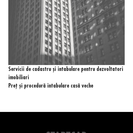
Servicii de cadastru și intabulare pentru dezvoltatori
imobiliari
Preț și procedură intabulare casă veche