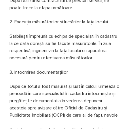
După realizarea contractului de prestări servicii, se
poate trece la etapa următoare.
2. Execuţia măsurătorilor şi lucrărilor la fața locului.
Stabilești împreună cu echipa de specialiști în cadastru
la ce dată dorești să fie făcute măsurătorile. În ziua
respectivă, inginerii vin la fața locului cu aparatura
necesară pentru efectuarea măsurătorilor.
3. Întocmirea documentaţiilor.
După ce totul a fost măsurat și luat în calcul, urmează o
perioadă în care specialistul în cadastru întocmește şi
pregăteşte documentația în vederea depunerii
acesteia spre avizare către Oficiul de Cadastru şi
Publicitate Imobiliară (OCPI) de care ai, de fapt, nevoie.