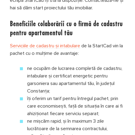
echipa StartCad îți stă la dispoziție. Contactează-ne și
hai să dăm start proiectului tău imobiliar.
Beneficiile colaborării cu o firmă de cadastru
pentru apartamentul tău
Serviciile de cadastru și intabulare
de la StartCad vin la
pachet cu o mulțime de avantaje:
ne ocupăm de lucrarea completă de cadastru,
intabulare și certificat energetic pentru
garsoniera sau apartamentul tău, în județul
Constanța;
îți oferim un tarif pentru întregul pachet, prin
care economisești, față de situația în care ai fi
ahiziționat fiecare serviciu separat;
ne mișcăm rapid, și în maximum 3 zile
lucrătoare de la semnarea contractului,