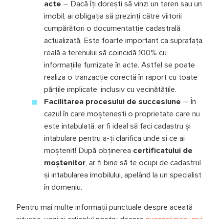
acte
– Dacă îți dorești să vinzi un teren sau un
imobil, ai obligația să prezinți către viitorii
cumpărători o documentatție cadastrală
actualizată. Este foarte important ca suprafața
reală a terenului să coincidă 100% cu
informațiile furnizate în acte. Astfel se poate
realiza o tranzacție corectă în raport cu toate
părțile implicate, inclusiv cu vecinătățile.
Facilitarea procesului de succesiune
– În
cazul în care moștenești o proprietate care nu
este intabulată, ar fi ideal să faci cadastru și
intabulare pentru a-ți clarifica unde și ce ai
moștenit! După obținerea
certificatului de
moștenitor
, ar fi bine să te ocupi de cadastrul
și intabularea imobilului, apelând la un specialist
în domeniu.
Pentru mai multe informații punctuale despre aceată