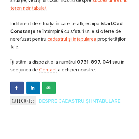
situație, vezi și articolul nostru despre
succesiunea unui
teren neintabulat
.
Indiferent de situația în care te afli, echipa
StartCad
Constanța
te întâmpină cu sfaturi utile și oferte de
nerefuzat pentru
cadastrul și intabularea
proprietăților
tale.
Îți stăm la dispoziție la numărul
0731. 897. 041
sau în
secțiunea de
Contact
a echipei noastre.
CATEGORIE:
DESPRE CADASTRU ȘI INTABULARE