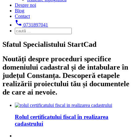
Despre noi
Blog
Contact
local_phone
0731897041
Sfatul Specialistului StartCad
Noutăți despre proceduri specifice
domeniului cadastral și de intabulare în
județul Constanța. Descoperă etapele
realizării proiectului tău și documentele
de care ai nevoie.
Rolul certificatului fiscal în realizarea
cadastrului