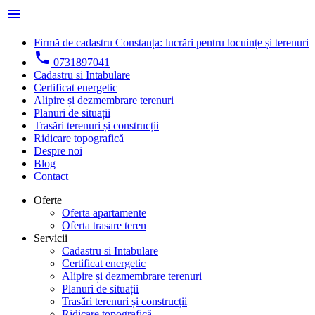
menu
Firmă de cadastru Constanța: lucrări pentru locuințe și terenuri
local_phone
0731897041
Cadastru si Intabulare
Certificat energetic
Alipire și dezmembrare terenuri
Planuri de situații
Trasări terenuri și construcții
Ridicare topografică
Despre noi
Blog
Contact
Oferte
Oferta apartamente
Oferta trasare teren
Servicii
Cadastru si Intabulare
Certificat energetic
Alipire și dezmembrare terenuri
Planuri de situații
Trasări terenuri și construcții
Ridicare topografică