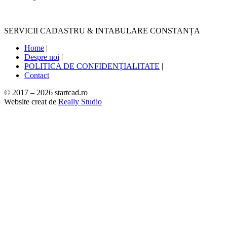
SERVICII CADASTRU & INTABULARE CONSTANȚA
Home
|
Despre noi
|
POLITICA DE CONFIDENȚIALITATE
|
Contact
© 2017 – 2026 startcad.ro
Website creat de
Really Studio
Close
this
module
INFORMEAZĂ-TE
SINGURUL GHID PE CARE TREBUIE SĂ ÎL CITEȘTI