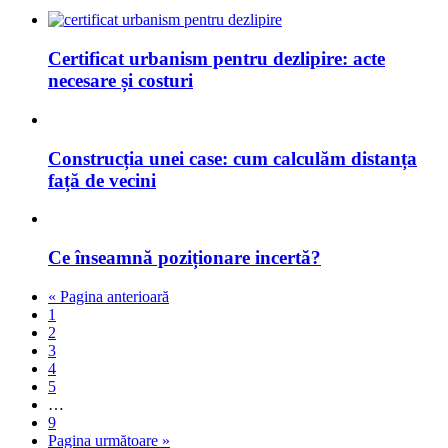
Certificat urbanism pentru dezlipire: acte
necesare și costuri
Construcția unei case: cum calculăm distanța
față de vecini
Ce înseamnă poziționare incertă?
« Pagina anterioară
1
2
3
4
5
…
9
Pagina următoare »